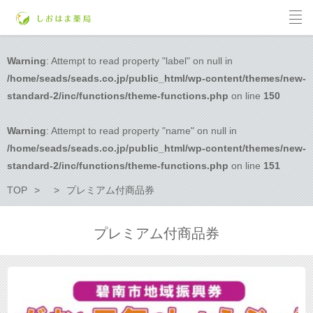
Warning
: Attempt to read property "label" on null in
/home/seads/seads.co.jp/public_html/wp-content/themes/new-
standard-2/inc/functions/theme-functions.php
on line
150
Warning
: Attempt to read property "name" on null in
/home/seads/seads.co.jp/public_html/wp-content/themes/new-
standard-2/inc/functions/theme-functions.php
on line
151
TOP
プレミアム付商品券
プレミアム付商品券